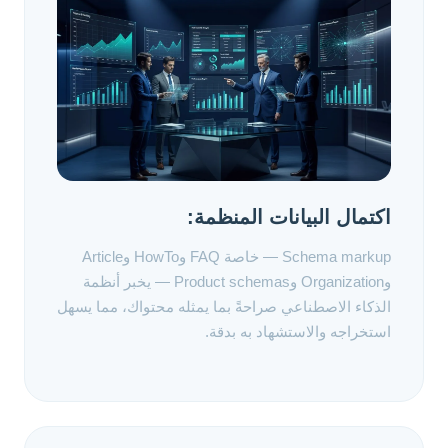
اكتمال البيانات المنظمة:
Schema markup — خاصة FAQ وHowTo وArticle
وOrganization وProduct schemas — يخبر أنظمة
الذكاء الاصطناعي صراحةً بما يمثله محتواك، مما يسهل
استخراجه والاستشهاد به بدقة.