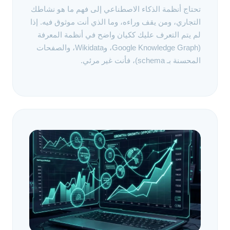
تحتاج أنظمة الذكاء الاصطناعي إلى فهم ما هو نشاطك
التجاري، ومن يقف وراءه، وما الذي أنت موثوق فيه. إذا
لم يتم التعرف عليك ككيان واضح في أنظمة المعرفة
(Google Knowledge Graph، وWikidata، والصفحات
المحسنة بـ schema)، فأنت غير مرئي.