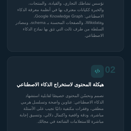
نؤسس نشاطك التجاري، والقيادة، والمنتجات،
والخبرة ككيانات معترف بها في أنظمة معرفة الذكاء
الاصطناعي: Google Knowledge Graph،
وWikidata، والصفحات المحسنة بـ schema، ومصادر
السلطة من طرف ثالث التي تثق بها نماذج الذكاء
الاصطناعي.
02
هيكلة المحتوى لاستخراج الذكاء الاصطناعي
نصمم ونحسّن المحتوى خصيصًا لقابلية استشهاد
الذكاء الاصطناعي: عناوين واضحة وتسلسل هرمي
منطقي، وفقرات مكتفية ذاتيًا تجيب على الأسئلة
مباشرة، ودقة واقعية واكتمال دلالي، وتنسيق إجابة
مباشرة للاستعلامات الشائعة في مجالك.