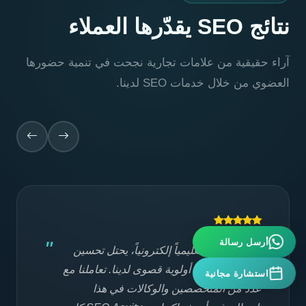
نتائج SEO يقدّرها العملاء
آراء حقيقية من علامات تجارية نجحت في تنمية حضورها
العضوي من خلال خدمات SEO لدينا.
أرسل رسالة
بوصفنا معهداً تعليمياً إلكترونياً، يحتل تحسين
محركات البحث أولوية قصوى لدينا. تعاملنا مع
استشارة مجانية
عدد من المتخصصين والوكالات في هذا