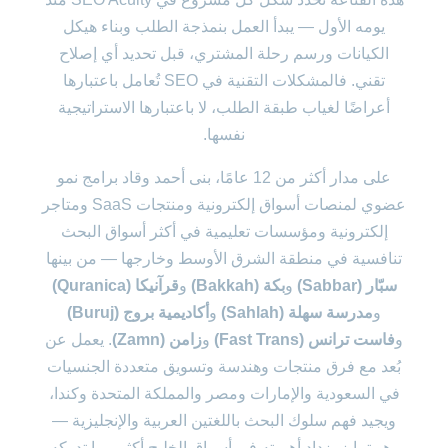
يومه الأول — يبدأ العمل بنمذجة الطلب وبناء هيكل
الكيانات ورسم رحلة المشتري، قبل تحديد أي إصلاح
تقني. فالمشكلات التقنية في SEO تُعامل باعتبارها
أعراضًا لغياب طبقة الطلب، لا باعتبارها الاستراتيجية
نفسها.
على مدار أكثر من 12 عامًا، بنى أحمد وقاد برامج نمو
عضوي لمنصات أسواق إلكترونية ومنتجات SaaS ومتاجر
إلكترونية ومؤسسات تعليمية في أكثر أسواق البحث
تنافسية في منطقة الشرق الأوسط وخارجها — من بينها
سبّار (Sabbar)
و
بكة (Bakkah)
و
قرآنيكا (Quranica)
و
مدرسة سهلة (Sahlah)
و
أكاديمية بروج (Buruj)
و
فاست ترانس (Fast Trans)
و
زامن (Zamn)
. يعمل عن
بُعد مع فرق منتجات وهندسة وتسويق متعددة الجنسيات
في السعودية والإمارات ومصر والمملكة المتحدة وكندا،
ويجيد فهم سلوك البحث باللغتين العربية والإنجليزية —
وهو تمايز يزداد أهميته في أسواق الخليج أكثر مما تدركه