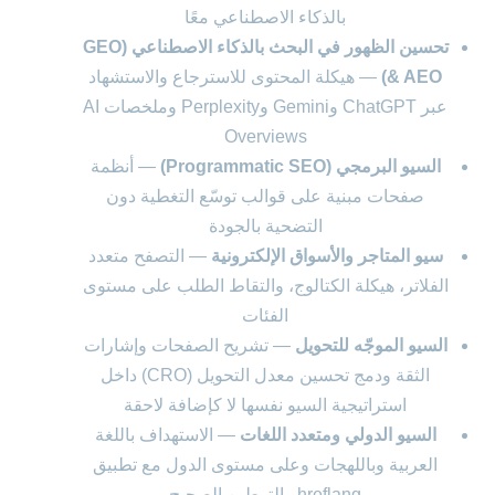
بالذكاء الاصطناعي معًا
تحسين الظهور في البحث بالذكاء الاصطناعي (GEO
& AEO)
— هيكلة المحتوى للاسترجاع والاستشهاد
عبر ChatGPT وGemini وPerplexity وملخصات AI
Overviews
السيو البرمجي (Programmatic SEO)
— أنظمة
صفحات مبنية على قوالب توسّع التغطية دون
التضحية بالجودة
سيو المتاجر والأسواق الإلكترونية
— التصفح متعدد
الفلاتر، هيكلة الكتالوج، والتقاط الطلب على مستوى
الفئات
السيو الموجّه للتحويل
— تشريح الصفحات وإشارات
الثقة ودمج تحسين معدل التحويل (CRO) داخل
استراتيجية السيو نفسها لا كإضافة لاحقة
السيو الدولي ومتعدد اللغات
— الاستهداف باللغة
العربية وباللهجات وعلى مستوى الدول مع تطبيق
hreflang والتوطين الصحيح