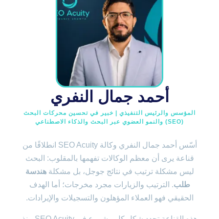
أحمد جمال النفري
المؤسس والرئيس التنفيذي | خبير في تحسين محركات البحث
(SEO) والنمو العضوي عبر البحث والذكاء الاصطناعي
أسّس أحمد جمال النفري وكالة SEO Acuity انطلاقًا من
قناعة يرى أن معظم الوكالات تفهمها بالمقلوب: البحث
ليس مشكلة ترتيب في نتائج جوجل، بل مشكلة
هندسة
طلب
. الترتيب والزيارات مجرد مخرجات؛ أما الهدف
الحقيقي فهو العملاء المؤهلون والتسجيلات والإيرادات.
هذه القناعة تحدد شكل كل مشروع في SEO Acuity منذ