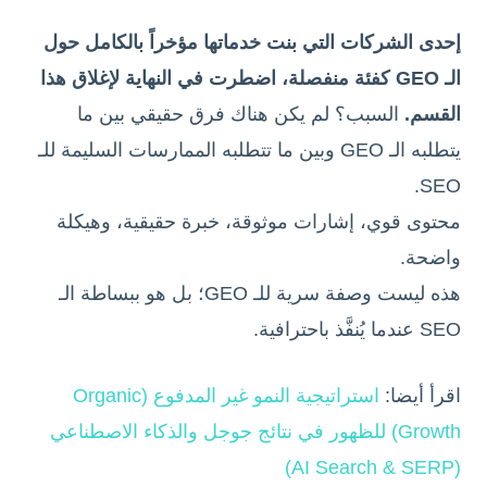
إحدى الشركات التي بنت خدماتها مؤخراً بالكامل حول
الـ GEO كفئة منفصلة، اضطرت في النهاية لإغلاق هذا
القسم.
السبب؟ لم يكن هناك فرق حقيقي بين ما
يتطلبه الـ GEO وبين ما تتطلبه الممارسات السليمة للـ
SEO.
محتوى قوي، إشارات موثوقة، خبرة حقيقية، وهيكلة
واضحة.
هذه ليست وصفة سرية للـ GEO؛ بل هو ببساطة الـ
SEO عندما يُنفَّذ باحترافية.
اقرأ أيضا:
استراتيجية النمو غير المدفوع (Organic
Growth) للظهور في نتائج جوجل والذكاء الاصطناعي
(AI Search & SERP)