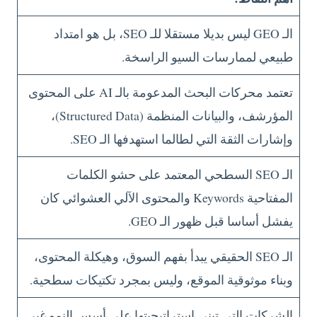
الـ GEO ليس بديلا مستقلا للـ SEO، بل هو امتداد
طبيعي لممارسات السيو الراسخة.
تعتمد محركات البحث المدعومة بالـ AI على المحتوى
المؤرشف، والبيانات المنظمة (Structured Data)،
وإشارات الثقة التي لطالما استهدفها الـ SEO.
الـ SEO السطحي المعتمد على حشو الكلمات
المفتاحية Keywords والمحتوى الآلي العشوائي كان
يفشل أساسا قبل ظهور الـ GEO.
الـ SEO الحقيقي يبدأ بفهم السوق، وهيكلة المحتوى،
وبناء موثوقية الموقع، وليس بمجرد تكتيكات سطحية.
الشركات التي تبني استراتيجيتها على أسس النمو غير