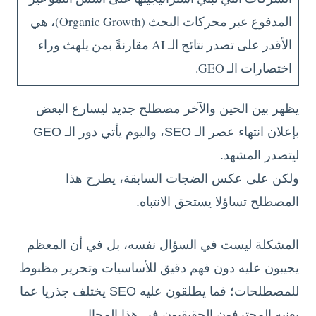
المدفوع عبر محركات البحث (Organic Growth)، هي
الأقدر على تصدر نتائج الـ AI مقارنةً بمن يلهث وراء
اختصارات الـ GEO.
يظهر بين الحين والآخر مصطلح جديد ليسارع البعض
بإعلان انتهاء عصر الـ SEO، واليوم يأتي دور الـ GEO
ليتصدر المشهد.
ولكن على عكس الضجات السابقة، يطرح هذا
المصطلح تساؤلا يستحق الانتباه.
المشكلة ليست في السؤال نفسه، بل في أن المعظم
يجيبون عليه دون فهم دقيق للأساسيات وتحرير مظبوط
للمصطلحات؛ فما يطلقون عليه SEO يختلف جذريا عما
يعنيه المحترفون الحقيقيون في هذا المجال.