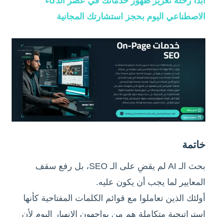
ابدأ رحلة تعزيز ظهور خدماتك في عصر الذكاء
الاصطناعي اليوم بحجز استشارتك المجانية
خاتمة
بحث الـ AI لم يقضِ على الـ SEO، بل رفع سقف
المعايير لما يجب أن يكون عليه.
أولئك الذين تعاملوا مع قوائم الكلمات المفتاحية كأنها
استراتيجية متكاملة هم من يواجهون الانهيار اليوم لأن